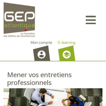
Aller
Panneau de gestion des cookies
au
contenu
principal
Mon compte
E-learning
Mener vos entretiens
professionnels