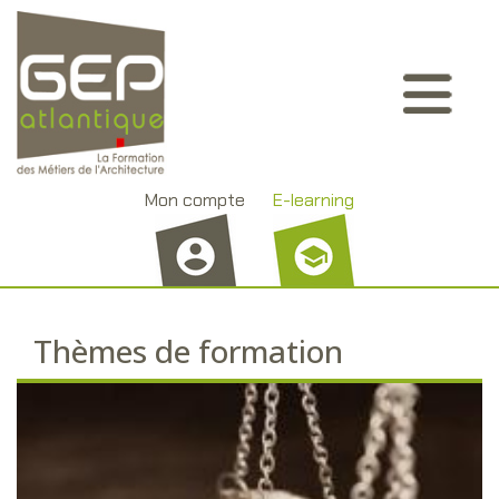
Aller
Panneau de gestion des cookies
au
contenu
principal
Mon compte
E-learning
Thèmes de formation