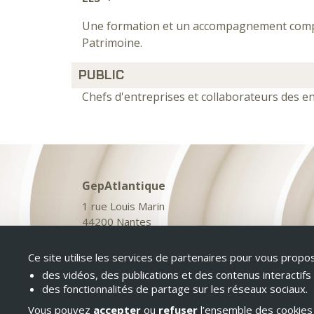
Une formation et un accompagnement comple
Patrimoine.
PUBLIC
Chefs d'entreprises et collaborateurs des e
GepAtlantique
1 rue Louis Marin
44200 Nantes
07 64 07 34 41
contact@gepatlantiqueformation.fr
Ce site utilise les services de partenaires pour vous propos
des vidéos, des publications et des contenus interactifs
des fonctionnalités de partage sur les réseaux sociaux.
Vous pouvez
accepter
ou
refuser
l’ensemble des cookies 