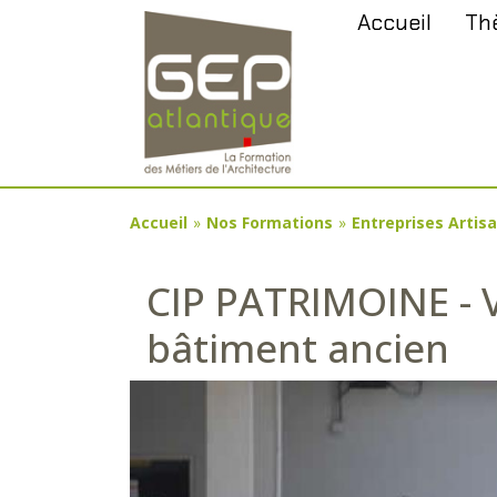
Aller
Panneau de gestion des cookies
Accueil
Th
au
contenu
principal
You
Accueil
»
Nos Formations
»
Entreprises Artis
are
CIP PATRIMOINE - V
here
bâtiment ancien