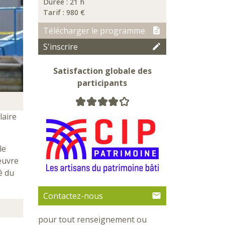
Durée : 21 h
Tarif :
980 €
Télécharger le programme
S'inscrire
Satisfaction globale des
participants
laire
le
'œuvre
é du
Contactez-nous
pour tout renseignement ou