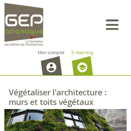
Aller
Panneau de gestion des cookies
au
contenu
principal
Mon compte
E-learning
Végétaliser l'architecture :
murs et toits végétaux