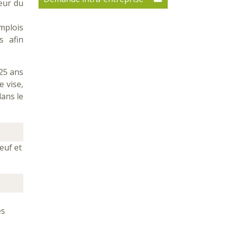
eur du
mplois
s afin
 25 ans
e vise,
ans le
euf et
es