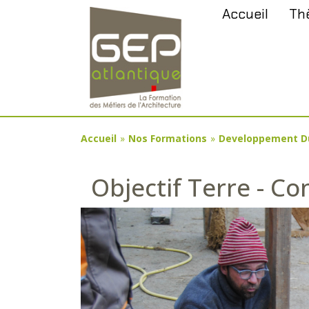
Aller
Panneau de gestion des cookies
Accueil
Th
au
contenu
principal
You
Accueil
»
Nos Formations
»
Developpement D
are
Objectif Terre - Co
here