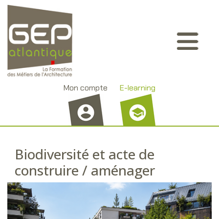
Aller
Panneau de gestion des cookies
au
contenu
principal
Mon compte
E-learning
Biodiversité et acte de
construire / aménager