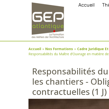
Aller
Panneau de gestion des cookies
Accueil
Th
au
contenu
principal
You
Accueil
»
Nos Formations
»
Cadre Juridique E
Responsabilités du Maître d’Ouvrage en matière de s
are
here
Responsabilités du
les chantiers - Ob
contractuelles (1 J)