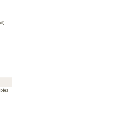
il)
ables